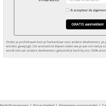
Ik accepteer de
algemen
GRATIS aanmelden!
Onder je profielnaam ben je herkenbaar voor andere deelnemers. Je pr
worden gewijzigd. Om anoniem te blijven raden we je aan om niet je e
wordt niet aan andere deelnemers getoond! Je bent bij ons 100% ano
Bedrijfsgegevens
|
Privacybeleid
|
Algemene voorwaarden
|
Ta