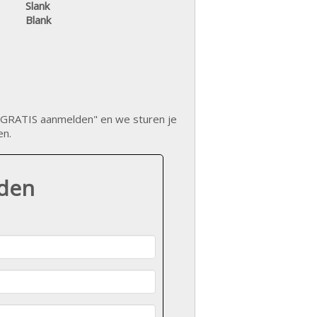
Slank
Blank
op "GRATIS aanmelden" en we sturen je
en.
lden