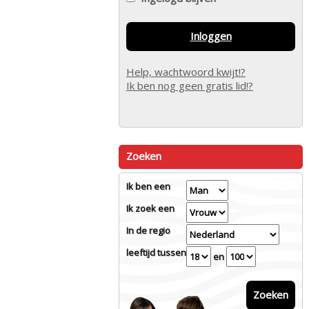
Inloggen
Help, wachtwoord kwijt!?
Ik ben nog geen gratis lid!?
Zoeken
Ik ben een
Ik zoek een
In de regio
leeftijd tussen
en
Zoeken