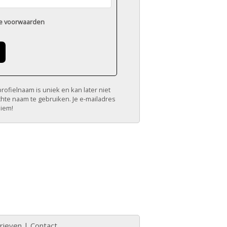
e voorwaarden
ofielnaam is uniek en kan later niet
chte naam te gebruiken. Je e-mailadres
niem!
rieven
|
Contact