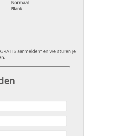
Normaal
Blank
op "GRATIS aanmelden" en we sturen je
en.
lden