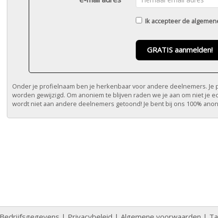
Ik accepteer de
algemen
GRATIS aanmelden!
Onder je profielnaam ben je herkenbaar voor andere deelnemers. Je pr
worden gewijzigd. Om anoniem te blijven raden we je aan om niet je e
wordt niet aan andere deelnemers getoond! Je bent bij ons 100% ano
Bedrijfsgegevens
|
Privacybeleid
|
Algemene voorwaarden
|
Ta