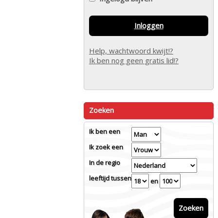
Inloggen
Help, wachtwoord kwijt!?
Ik ben nog geen gratis lid!?
Zoeken
Ik ben een
Ik zoek een
In de regio
leeftijd tussen
en
Zoeken