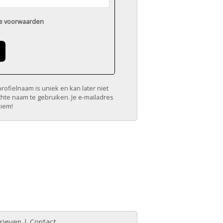
e voorwaarden
ofielnaam is uniek en kan later niet
chte naam te gebruiken. Je e-mailadres
niem!
rieven
|
Contact