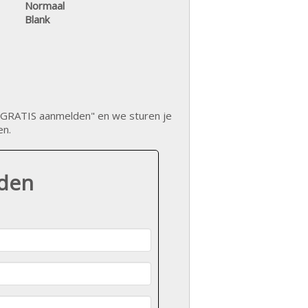
Normaal
Blank
op "GRATIS aanmelden" en we sturen je
en.
lden