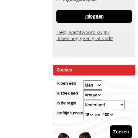
Inloggen
Help, wachtwoord kwijt!?
Ik ben nog geen gratis lid!?
Zoeken
Ik ben een
Ik zoek een
In de regio
leeftijd tussen
en
Zoeken