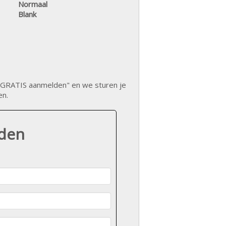
Normaal
Blank
op "GRATIS aanmelden" en we sturen je
en.
lden