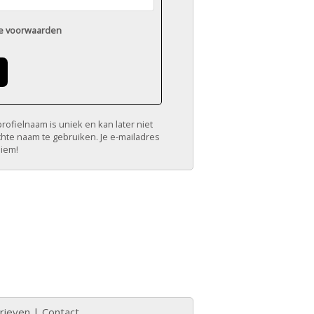
e voorwaarden
ofielnaam is uniek en kan later niet
chte naam te gebruiken. Je e-mailadres
niem!
rieven
|
Contact