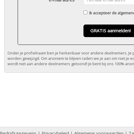
Ik accepteer de
algemen
GRATIS aanmelden!
Onder je profielnaam ben je herkenbaar voor andere deelnemers. Je pr
worden gewijzigd. Om anoniem te blijven raden we je aan om niet je e
wordt niet aan andere deelnemers getoond! Je bent bij ons 100% ano
Bedrijfsgegevens
|
Privacybeleid
|
Algemene voorwaarden
|
Ta