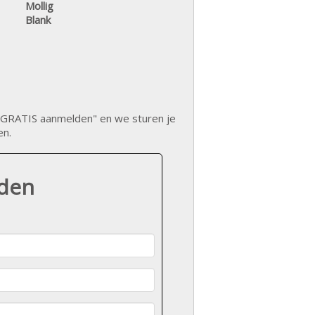
Mollig
Blank
op "GRATIS aanmelden" en we sturen je
en.
lden