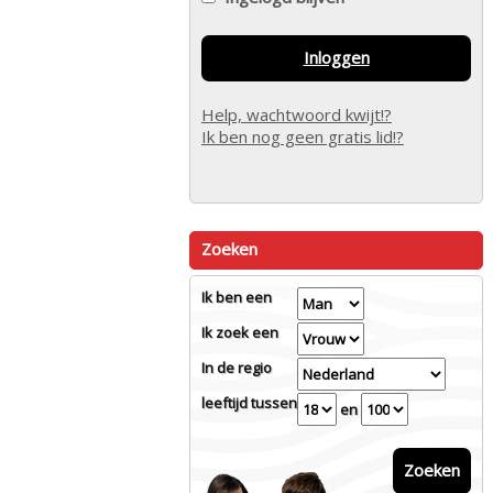
Inloggen
Help, wachtwoord kwijt!?
Ik ben nog geen gratis lid!?
Zoeken
Ik ben een
Ik zoek een
In de regio
leeftijd tussen
en
Zoeken