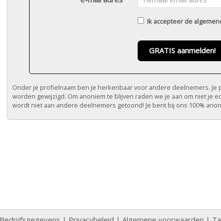
Ik accepteer de
algemen
GRATIS aanmelden!
Onder je profielnaam ben je herkenbaar voor andere deelnemers. Je pr
worden gewijzigd. Om anoniem te blijven raden we je aan om niet je e
wordt niet aan andere deelnemers getoond! Je bent bij ons 100% ano
Bedrijfsgegevens
|
Privacybeleid
|
Algemene voorwaarden
|
Ta