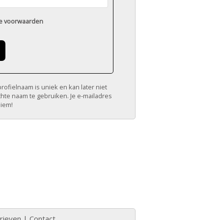
e voorwaarden
ofielnaam is uniek en kan later niet
chte naam te gebruiken. Je e-mailadres
niem!
rieven
|
Contact