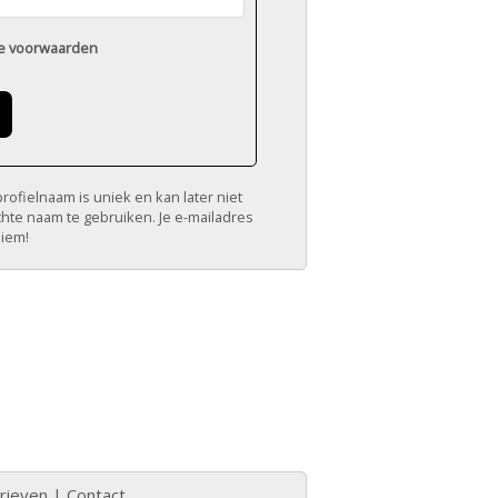
e voorwaarden
ofielnaam is uniek en kan later niet
chte naam te gebruiken. Je e-mailadres
niem!
rieven
|
Contact