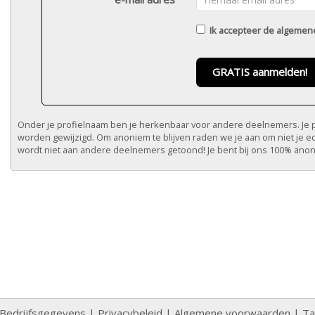
Ik accepteer de
algemen
GRATIS aanmelden!
Onder je profielnaam ben je herkenbaar voor andere deelnemers. Je pr
worden gewijzigd. Om anoniem te blijven raden we je aan om niet je e
wordt niet aan andere deelnemers getoond! Je bent bij ons 100% ano
Bedrijfsgegevens
|
Privacybeleid
|
Algemene voorwaarden
|
Ta