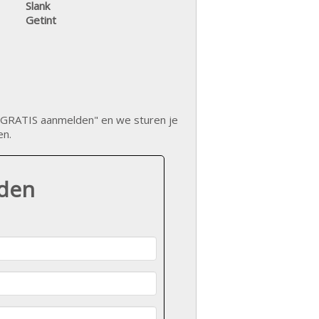
Slank
Getint
op "GRATIS aanmelden" en we sturen je
en.
lden