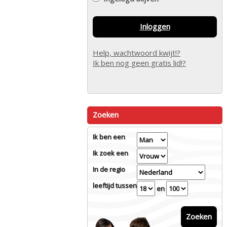
Inloggen
Help, wachtwoord kwijt!?
Ik ben nog geen gratis lid!?
Zoeken
Ik ben een
Ik zoek een
In de regio
leeftijd tussen
en
Zoeken