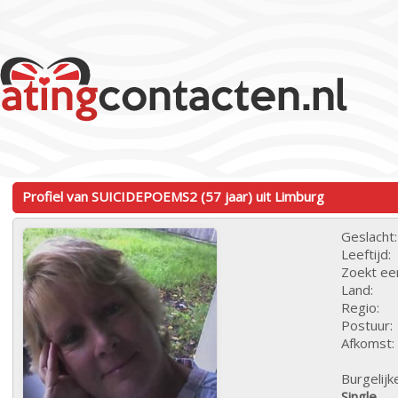
Profiel van SUICIDEPOEMS2 (57 jaar) uit Limburg
Geslacht:
Leeftijd:
Zoekt ee
Land:
Regio:
Postuur:
Afkomst:
Burgelijk
Single