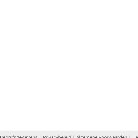
Bedrijfsgegevens
|
Privacybeleid
|
Algemene voorwaarden
|
Ta