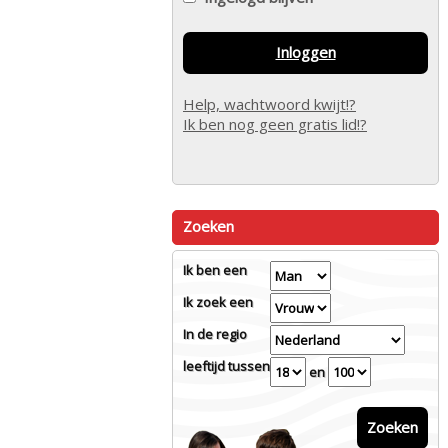
Inloggen
Help, wachtwoord kwijt!?
Ik ben nog geen gratis lid!?
Zoeken
Ik ben een
Ik zoek een
In de regio
leeftijd tussen
en
Zoeken