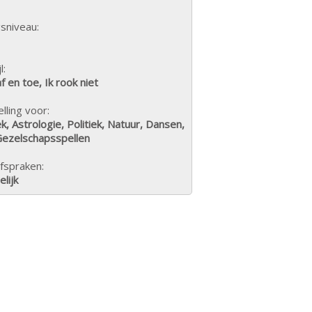
sniveau:
l:
af en toe, Ik rook niet
lling voor:
, Astrologie, Politiek, Natuur, Dansen,
Gezelschapsspellen
fspraken:
lijk