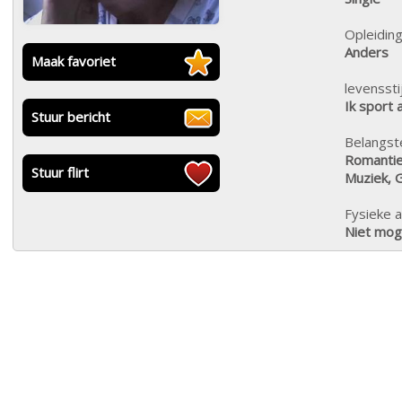
Opleiding
Anders
Maak favoriet
levensstij
Ik sport 
Stuur bericht
Belangste
Romantiek
Stuur flirt
Muziek, 
Fysieke a
Niet moge