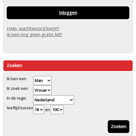
Inloggen
Help, wachtwoord kwijt!?
Ik ben nog geen gratis lid!?
Zoeken
Ik ben een
Ik zoek een
In de regio
leeftijd tussen
en
Zoeken