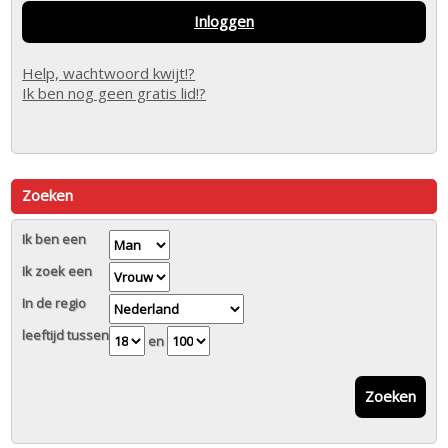
Inloggen
Help, wachtwoord kwijt!?
Ik ben nog geen gratis lid!?
Zoeken
Ik ben een
Ik zoek een
In de regio
leeftijd tussen
en
Zoeken