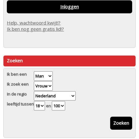
Inloggen
Help, wachtwoord kwijt!?
Ik ben nog geen gratis lid!?
Zoeken
Ik ben een
Ik zoek een
In de regio
leeftijd tussen
en
Zoeken