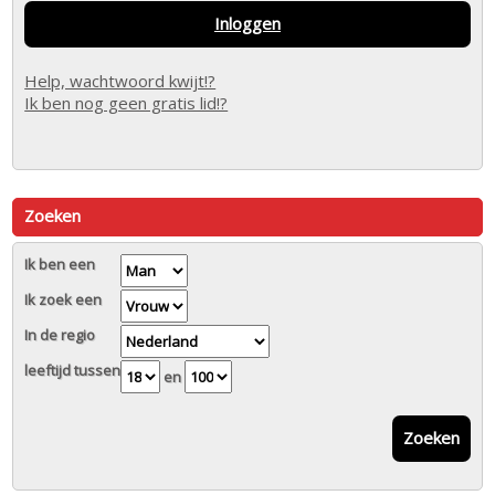
Inloggen
Help, wachtwoord kwijt!?
Ik ben nog geen gratis lid!?
Zoeken
Ik ben een
Ik zoek een
In de regio
leeftijd tussen
en
Zoeken