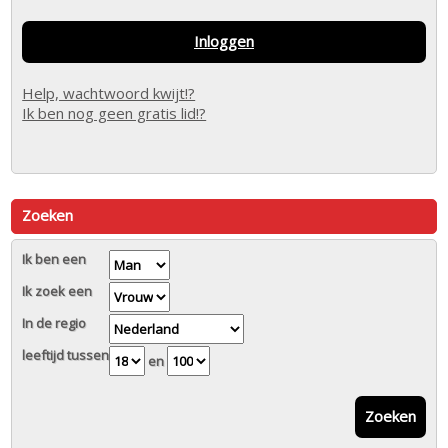
Inloggen
Help, wachtwoord kwijt!?
Ik ben nog geen gratis lid!?
Zoeken
Ik ben een
Ik zoek een
In de regio
leeftijd tussen
en
Zoeken