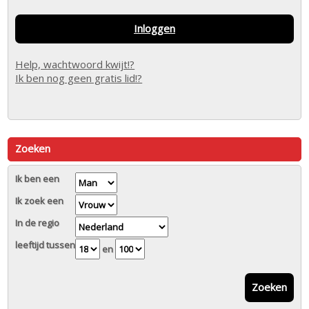
Inloggen
Help, wachtwoord kwijt!?
Ik ben nog geen gratis lid!?
Zoeken
Ik ben een
Ik zoek een
In de regio
leeftijd tussen
en
Zoeken