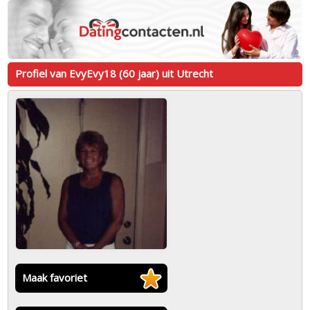
Profiel van EvyEvy18 (60 jaar) uit Utrecht
Maak favoriet