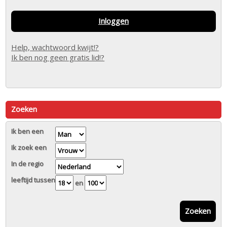
Inloggen
Help, wachtwoord kwijt!?
Ik ben nog geen gratis lid!?
Zoeken
Ik ben een
Ik zoek een
In de regio
leeftijd tussen
en
Zoeken