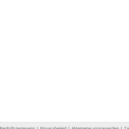
Bedrijfsgegevens
|
Privacybeleid
|
Algemene voorwaarden
|
Ta