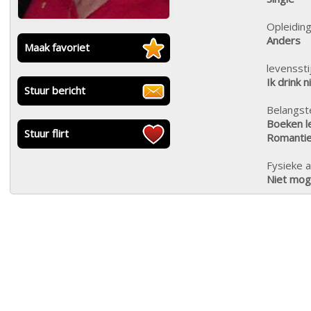
Opleiding
Anders
Maak favoriet
levensstij
Ik drink n
Stuur bericht
Belangste
Boeken le
Stuur flirt
Romantiek
Fysieke a
Niet moge