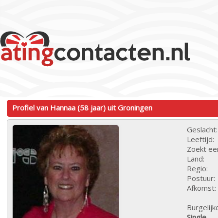
Profiel van Hannaa (58 jaar) uit Groningen
Geslacht:
Leeftijd:
Zoekt ee
Land:
Regio:
Postuur:
Afkomst:
Burgelijk
Single