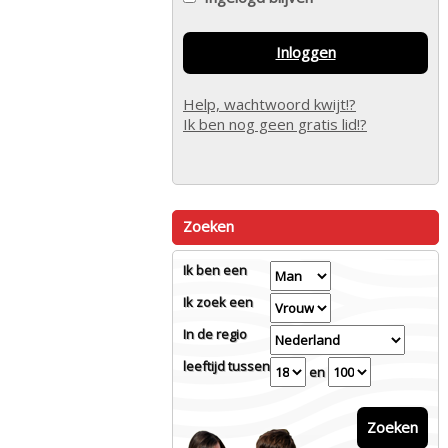
Inloggen
Help, wachtwoord kwijt!?
Ik ben nog geen gratis lid!?
Zoeken
Ik ben een
Ik zoek een
In de regio
leeftijd tussen
en
Zoeken