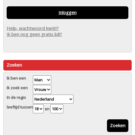
Inloggen
Help, wachtwoord kwijt!?
Ik ben nog geen gratis lid!?
Zoeken
Ik ben een
Ik zoek een
In de regio
leeftijd tussen
en
Zoeken