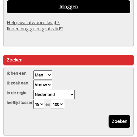
Inloggen
Help, wachtwoord kwijt!?
Ik ben nog geen gratis lid!?
Zoeken
Ik ben een
Ik zoek een
In de regio
leeftijd tussen
en
Zoeken