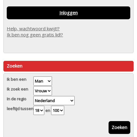
Inloggen
Help, wachtwoord kwijt!?
Ik ben nog geen gratis lid!?
Zoeken
Ik ben een
Ik zoek een
In de regio
leeftijd tussen
en
Zoeken