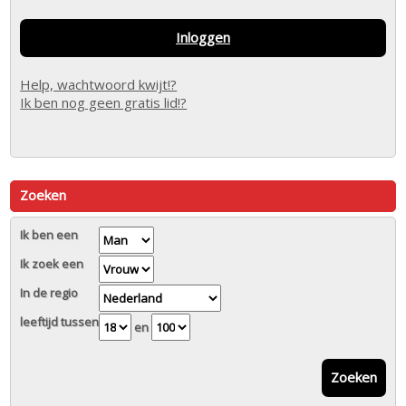
Inloggen
Help, wachtwoord kwijt!?
Ik ben nog geen gratis lid!?
Zoeken
Ik ben een
Ik zoek een
In de regio
leeftijd tussen
en
Zoeken