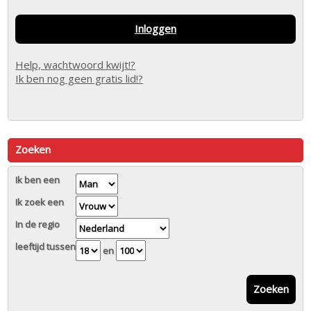
Inloggen
Help, wachtwoord kwijt!?
Ik ben nog geen gratis lid!?
Zoeken
Ik ben een
Ik zoek een
In de regio
leeftijd tussen
en
Zoeken