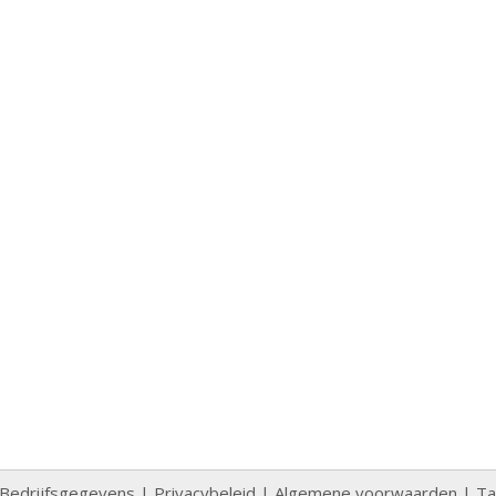
Bedrijfsgegevens
|
Privacybeleid
|
Algemene voorwaarden
|
Ta