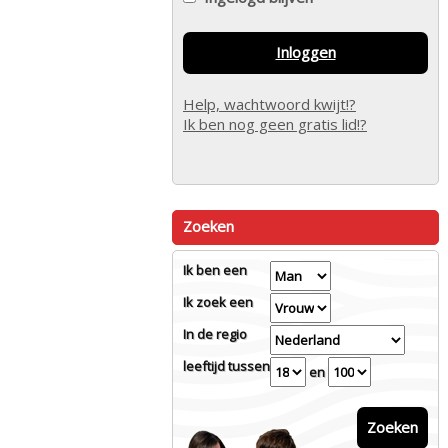
Inloggen
Help, wachtwoord kwijt!?
Ik ben nog geen gratis lid!?
Zoeken
Ik ben een
Ik zoek een
In de regio
leeftijd tussen
en
Zoeken