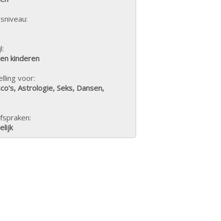
sniveau:
l:
een kinderen
lling voor:
sco's, Astrologie, Seks, Dansen,
fspraken:
lijk