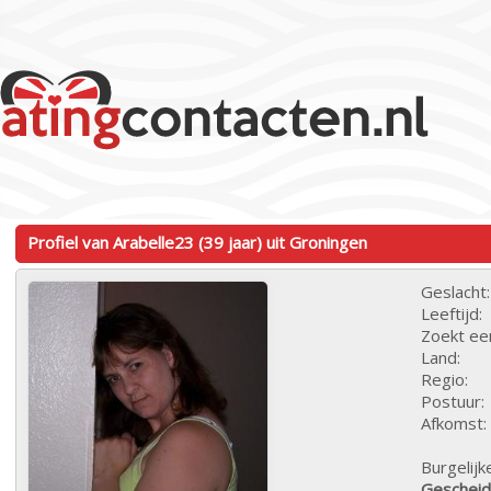
Profiel van Arabelle23 (39 jaar) uit Groningen
Geslacht:
Leeftijd:
Zoekt ee
Land:
Regio:
Postuur:
Afkomst:
Burgelijk
Geschei