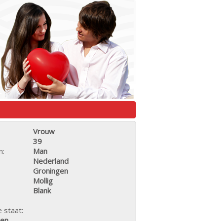
Vrouw
39
n:
Man
Nederland
Groningen
Mollig
Blank
e staat:
den