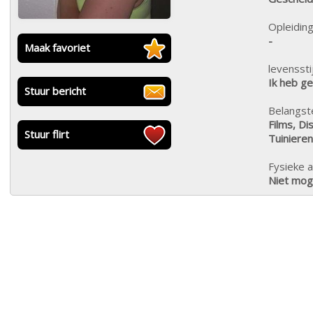
Opleiding
-
Maak favoriet
levensstij
Ik heb g
Stuur bericht
Belangste
Films, Di
Stuur flirt
Tuinieren
Fysieke a
Niet moge