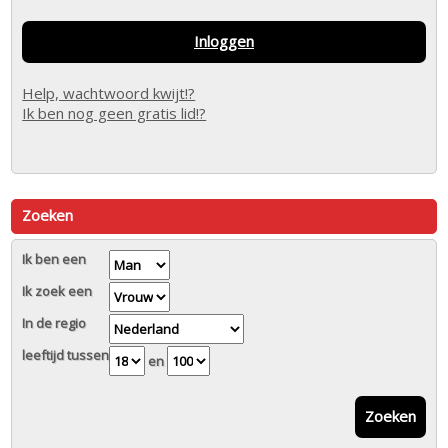
Inloggen
Help, wachtwoord kwijt!?
Ik ben nog geen gratis lid!?
Zoeken
Ik ben een
Ik zoek een
In de regio
leeftijd tussen
en
Zoeken