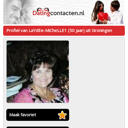
Profiel van LaYdEe-MiCheLLE1 (50 jaar) uit Groningen
Maak favoriet