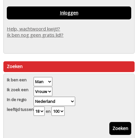
Inloggen
Help, wachtwoord kwijt!?
Ik ben nog geen gratis lid!?
Zoeken
Ik ben een
Ik zoek een
In de regio
leeftijd tussen
en
Zoeken