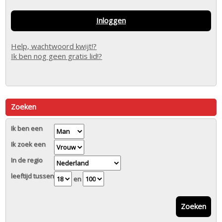
Inloggen
Help, wachtwoord kwijt!?
Ik ben nog geen gratis lid!?
Zoeken
Ik ben een
Ik zoek een
In de regio
leeftijd tussen
en
Zoeken