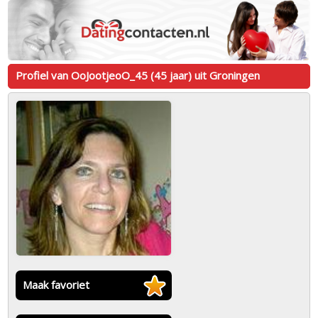
Profiel van OoJootjeoO_45 (45 jaar) uit Groningen
Maak favoriet