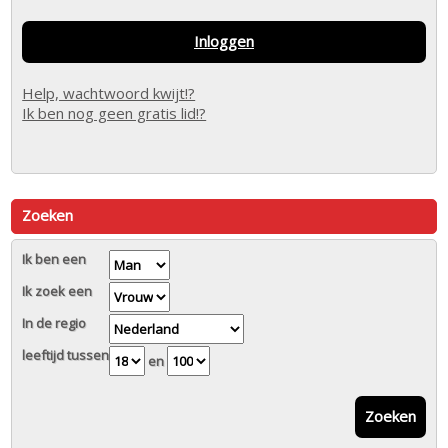
Inloggen
Help, wachtwoord kwijt!?
Ik ben nog geen gratis lid!?
Zoeken
Ik ben een
Ik zoek een
In de regio
leeftijd tussen
en
Zoeken