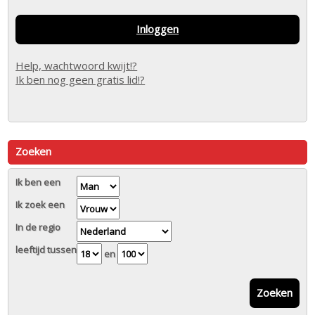
Inloggen
Help, wachtwoord kwijt!?
Ik ben nog geen gratis lid!?
Zoeken
Ik ben een
Ik zoek een
In de regio
leeftijd tussen
en
Zoeken