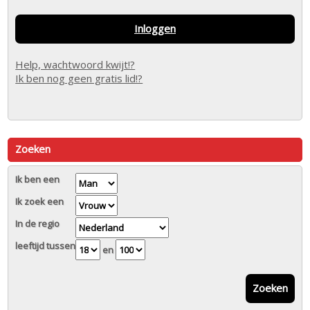
Inloggen
Help, wachtwoord kwijt!?
Ik ben nog geen gratis lid!?
Zoeken
Ik ben een
Ik zoek een
In de regio
leeftijd tussen
en
Zoeken