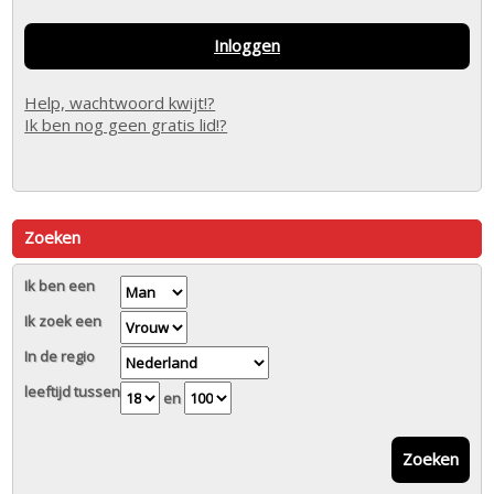
Inloggen
Help, wachtwoord kwijt!?
Ik ben nog geen gratis lid!?
Zoeken
Ik ben een
Ik zoek een
In de regio
leeftijd tussen
en
Zoeken