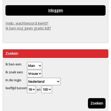
Inloggen
Help, wachtwoord kwijt!?
Ik ben nog geen gratis lid!?
Zoeken
Ik ben een
Ik zoek een
In de regio
leeftijd tussen
en
Zoeken