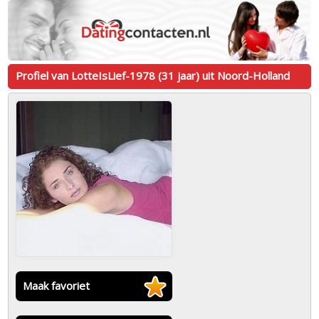
Profiel van LotteIsLief-1978 (31 jaar) uit Noord-Holland
Maak favoriet