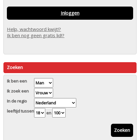
Inloggen
Help, wachtwoord kwijt!?
Ik ben nog geen gratis lid!?
Zoeken
Ik ben een
Ik zoek een
In de regio
leeftijd tussen
en
Zoeken