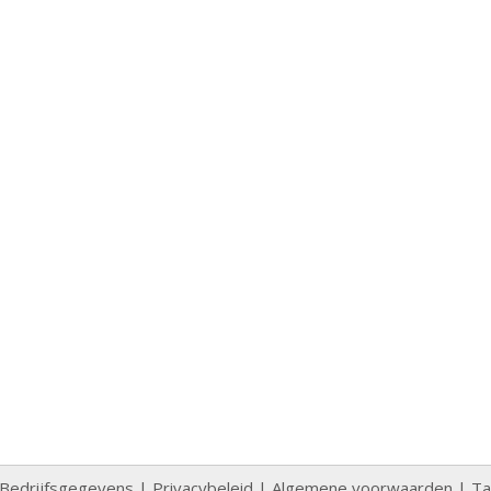
Bedrijfsgegevens
|
Privacybeleid
|
Algemene voorwaarden
|
Ta