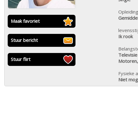
Opleiding
Gemiddel
Maak favoriet
levensstij
Ik rook
Stuur bericht
Belangste
Televisie
Stuur flirt
Motoren,
Fysieke a
Niet moge