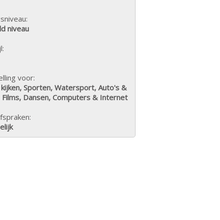
sniveau:
d niveau
l:
lling voor:
 kijken, Sporten, Watersport, Auto's &
 Films, Dansen, Computers & Internet
fspraken:
lijk