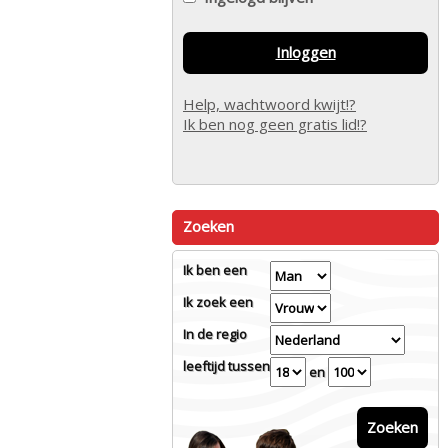
Inloggen
Help, wachtwoord kwijt!?
Ik ben nog geen gratis lid!?
Zoeken
Ik ben een
Ik zoek een
In de regio
leeftijd tussen
en
Zoeken