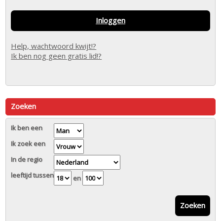
Inloggen
Help, wachtwoord kwijt!?
Ik ben nog geen gratis lid!?
Zoeken
Ik ben een
Ik zoek een
In de regio
leeftijd tussen
en
Zoeken